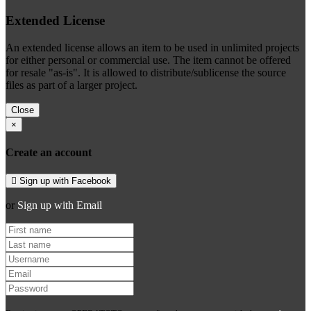
Extended License
An extended license allows an item to be used in unlimited projects
for either personal or commercial use. The item cannot be offered
for resale "as-is". It is allowed to distribute/sublicense the source
files as part of a larger project.
Close
×
Create an account
Sign up with Facebook
or
Sign up with Email