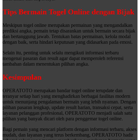
Tips Bermain Togel Online dengan Bijak
Meskipun togel online merupakan permainan yang mengandalkan
prediksi angka, pemain tetap disarankan untuk bermain secara bijak
dan bertanggung jawab. Tentukan batas permainan, kelola modal
dengan baik, serta hindari keputusan yang didasarkan pada emosi.
Selain itu, penting untuk selalu mengikuti informasi terbaru
mengenai pasaran dan result agar dapat memperoleh referensi
tambahan dalam menentukan pilihan angka.
Kesimpulan
OPERATOTO merupakan bandar togel online terupdate dan
teranyar setiap hari yang menghadirkan berbagai fasilitas modern
untuk menunjang pengalaman bermain yang lebih nyaman. Dengan
pilihan pasaran lengkap, update result harian, transaksi cepat, serta
layanan pelanggan profesional, OPERATOTO menjadi salah satu
pilihan yang banyak dicari oleh para penggemar togel online.
Bagi pemain yang mencari platform dengan informasi terbaru, akses
mudah, dan layanan yang terus berkembang, OPERATOTO hadir