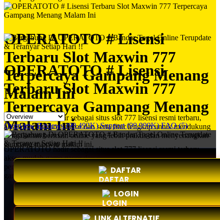
OPERATOTO # Lisensi
Terbaru Slot Maxwin 777
OPERATOTO # Lisensi
Terpercaya Gampang Menang
Terbaru Slot Maxwin 777
Malam Ini
Terpercaya Gampang Menang
OPERATOTO hadir sebagai situs slot 777 lisensi resmi terbaru,
Malam Ini
Overview
Reviews (99.492K)
Support (99.999K)
FAQ (5)
akses mudah game gacor dan serta fitur lengkap untuk mendukung
pengalaman bermain online yang lebih praktis dan menyenangkan
gampang maxwin malam ini.
OPERATOTO hadir sebagai situs slot 777 lisensi resmi terbaru,
akses mudah game gacor dan serta fitur lengkap untuk mendukung
pengalaman bermain online yang lebih praktis dan menyenangkan
DAFTAR
gampang maxwin malam ini.
LOGIN
LINK ALTERNATIF