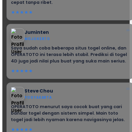
cepat tanpa ribet.
★★★★★
❝
Juminten
MOJOKERTO
Saya sudah coba beberapa situs togel online, dan
OPERATOTO ini terasa lebih stabil. Prediksi di togel
4D juga jadi nilai plus buat yang suka main serius.
★★★★★
❝
Steve Chou
YOGYAKARTA
OPERATOTO menurut saya cocok buat yang cari
bandar togel dengan sistem simpel. Main toto
togel jadi lebih nyaman karena navigasinya jelas.
★★★★★