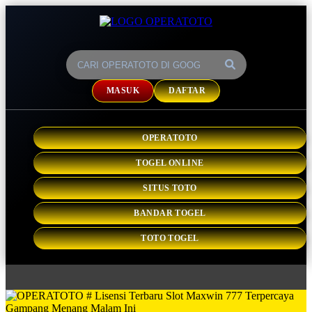
MASUK
DAFTAR
OPERATOTO
TOGEL ONLINE
SITUS TOTO
BANDAR TOGEL
TOTO TOGEL