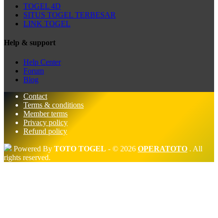
TOGEL 4D
SITUS TOGEL TERBESAR
LINK TOGEL
Help
& support
Help Center
Forum
Blog
Contact
Terms & conditions
Member terms
Privacy policy
Refund policy
Powered By
TOTO TOGEL
- © 2026
OPERATOTO
. All
rights reserved.