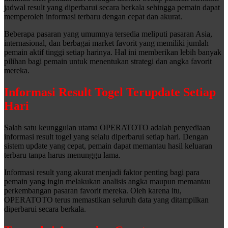
jadwal result yang diperbarui secara berkala sehingga pemain dapat
memperoleh informasi terbaru dengan cepat dan akurat.
Beberapa pasaran yang umumnya tersedia meliputi pasaran Asia,
internasional, dan berbagai market favorit yang memiliki jumlah
pemain aktif tinggi setiap harinya. Hal ini memberikan lebih banyak
pilihan bagi pemain untuk menentukan strategi dan angka favorit
mereka.
Informasi Result Togel Terupdate Setiap
Hari
Salah satu keunggulan utama OPERATOTO adalah penyediaan
informasi result togel yang selalu diperbarui setiap hari. Dengan
sistem update yang cepat, pemain dapat memantau hasil keluaran
terbaru tanpa harus menunggu lama.
Informasi result yang akurat menjadi faktor penting bagi para
pemain yang ingin melakukan analisis angka maupun memantau
perkembangan pasaran favorit mereka. Oleh karena itu,
OPERATOTO terus memastikan seluruh data yang ditampilkan
diperbarui secara berkala.