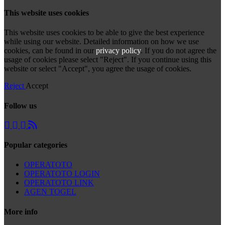
This website uses cookies
This website uses cookies to be able to give the best experience
while using our website. Detailed information on how we use
cookies, can be found in our
privacy policy
. If you do not agree the
usage of cookies please select "Reject". If you continue using this
website or select "Accept", you agree the usage of cookies.
Reject
Accept
Follow
us
Popular
categories
OPERATOTO
OPERATOTO LOGIN
OPERATOTO LINK
AGEN TOGEL
More
info