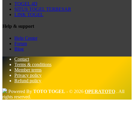
TOGEL 4D
SITUS TOGEL TERBESAR
LINK TOGEL
Help
& support
Help Center
Forum
Blog
Contact
Terms & conditions
Member terms
Privacy policy
Refund policy
Powered By
TOTO TOGEL
- © 2026
OPERATOTO
. All
rights reserved.