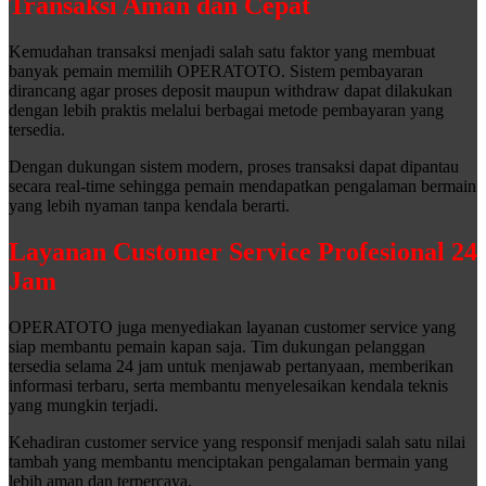
Transaksi Aman dan Cepat
Kemudahan transaksi menjadi salah satu faktor yang membuat
banyak pemain memilih OPERATOTO. Sistem pembayaran
dirancang agar proses deposit maupun withdraw dapat dilakukan
dengan lebih praktis melalui berbagai metode pembayaran yang
tersedia.
Dengan dukungan sistem modern, proses transaksi dapat dipantau
secara real-time sehingga pemain mendapatkan pengalaman bermain
yang lebih nyaman tanpa kendala berarti.
Layanan Customer Service Profesional 24
Jam
OPERATOTO juga menyediakan layanan customer service yang
siap membantu pemain kapan saja. Tim dukungan pelanggan
tersedia selama 24 jam untuk menjawab pertanyaan, memberikan
informasi terbaru, serta membantu menyelesaikan kendala teknis
yang mungkin terjadi.
Kehadiran customer service yang responsif menjadi salah satu nilai
tambah yang membantu menciptakan pengalaman bermain yang
lebih aman dan terpercaya.